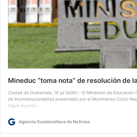
Mineduc “toma nota” de resolución de l
Ciudad de Guatemala, 16 jul (AGN).- El Ministerio de Educación 
de inconstitucionalidad presentado por el Movimiento Cívico Nac
Mineduc
Sigue leyendo
“toma
nota”
Agencia Guatemalteca de Noticias
de
resolución