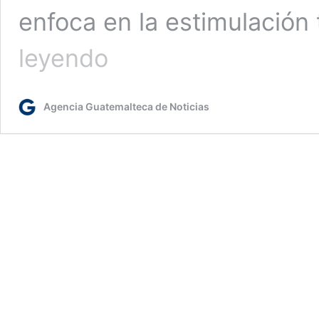
enfoca en la estimulació
Mineduc
leyendo
invierte
más
de
Agencia Guatemalteca de Noticias
600
mil
quetzales
en
habilitación
de
Cecodii
en
Quiché