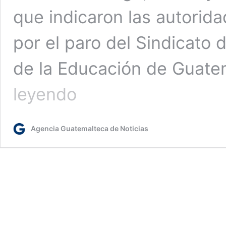
que indicaron las autorid
por el paro del Sindicato
de la Educación de Guat
Mineduc
leyendo
iniciará
el
plan
Agencia Guatemalteca de Noticias
de
recuperación
de
clases
en
Huehuetenango,
Izabal
y
El
Progreso