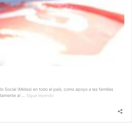
o Social (Mides) en todo el país, como apoyo a las familias
Mides
madamente al …
Sigue leyendo
entrega
más
de
355
mil