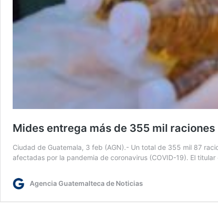
Mides entrega más de 355 mil raciones 
Ciudad de Guatemala, 3 feb (AGN).- Un total de 355 mil 87 racion
afectadas por la pandemia de coronavirus (COVID-19). El titula
Agencia Guatemalteca de Noticias