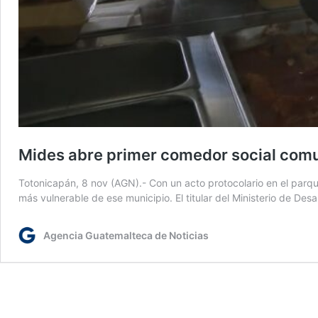
Mides abre primer comedor social comu
Totonicapán, 8 nov (AGN).- Con un acto protocolario en el parqu
más vulnerable de ese municipio. El titular del Ministerio de Des
Agencia Guatemalteca de Noticias