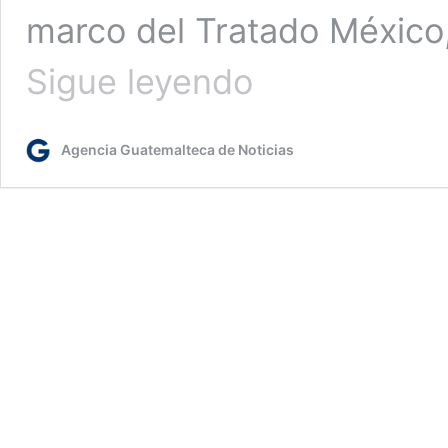
marco del Tratado México
México
Sigue leyendo
pierde
disputa
comercial
Agencia Guatemalteca de Noticias
contra
EE.
UU.
y
Canadá
sobre
maíz
transgénico