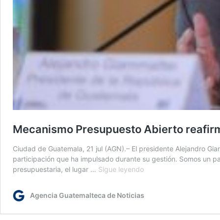
Mecanismo Presupuesto Abierto reafirma
Ciudad de Guatemala, 21 jul (AGN).– El presidente Alejandro Gia
participación que ha impulsado durante su gestión. Somos un pa
Mecanismo
presupuestaria, el lugar …
Sigue leyendo
Presupuesto
Abierto
Agencia Guatemalteca de Noticias
reafirma
política