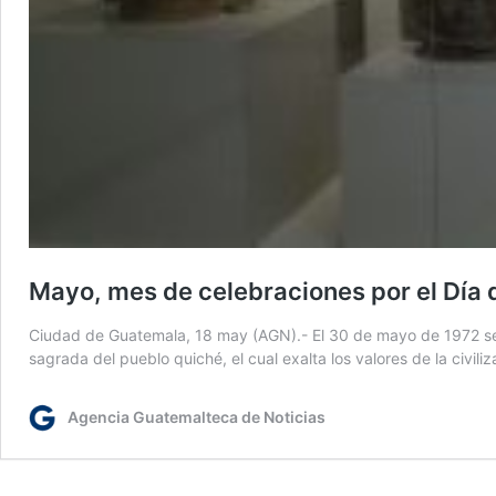
Mayo, mes de celebraciones por el Día 
Ciudad de Guatemala, 18 may (AGN).- El 30 de mayo de 1972 se
sagrada del pueblo quiché, el cual exalta los valores de la civi
Agencia Guatemalteca de Noticias