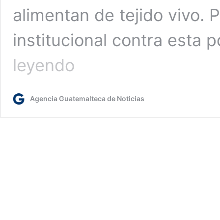
alimentan de tejido vivo. P
institucional contra esta 
Más
leyendo
de
45
millones
Agencia Guatemalteca de Noticias
de
moscas
estériles
del
gusano
barrenador
liberadas
en
2024