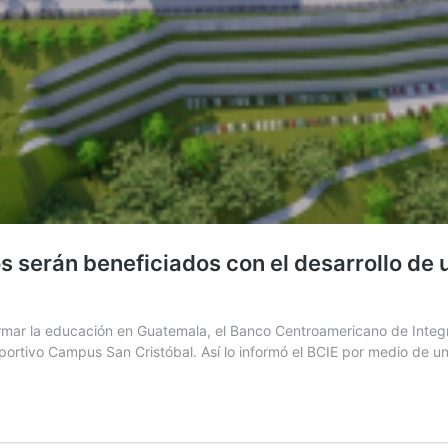
s serán beneficiados con el desarrollo d
ormar la educación en Guatemala, el Banco Centroamericano de Integ
portivo Campus San Cristóbal. Así lo informó el BCIE por medio de u