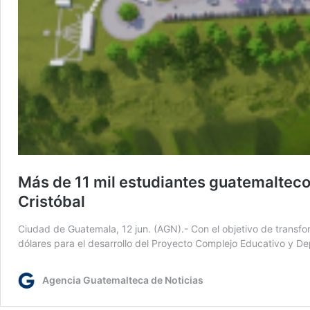
Más de 11 mil estudiantes guatemalteco
Cristóbal
Ciudad de Guatemala, 12 jun. (AGN).- Con el objetivo de transf
dólares para el desarrollo del Proyecto Complejo Educativo y De
Agencia Guatemalteca de Noticias