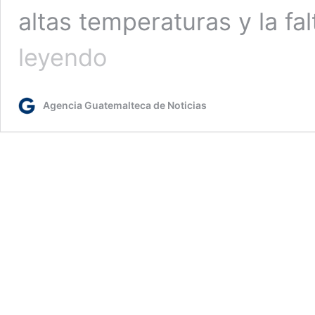
altas temperaturas y la fal
Mantienen
leyendo
acciones
para
sofocar
Agencia Guatemalteca de Noticias
incendios
forestales
en
Jalapa