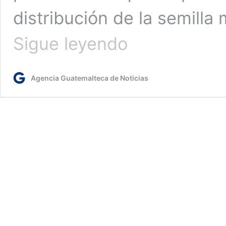
distribución de la semilla
MAGA
Sigue leyendo
verifica
plantaciones
de
Agencia Guatemalteca de Noticias
arroz
mejorado
en
El
Progreso,
Jutiapa