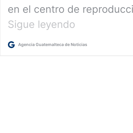
en el centro de reproducc
MAGA
Sigue leyendo
promueve
la
producción
Agencia Guatemalteca de Noticias
avícola
y
porcina
de
traspatio
en
Petén