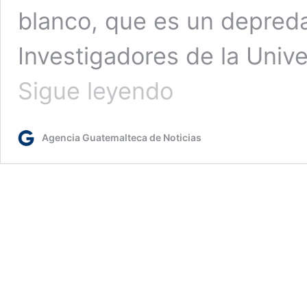
blanco, que es un depred
Investigadores de la Univ
Los
Sigue leyendo
grandes
tiburones
también
Agencia Guatemalteca de Noticias
se
pueden
cazar
entre
ellos