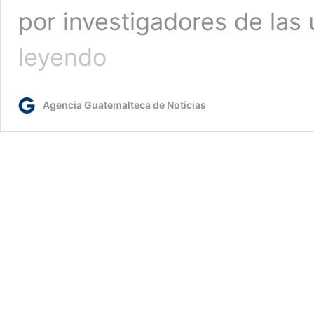
por investigadores de las
Los
leyendo
delfines
que
juegan
Agencia Guatemalteca de Noticias
juntos
de
crías
tienen
más
éxito
reproductivo
de
mayores