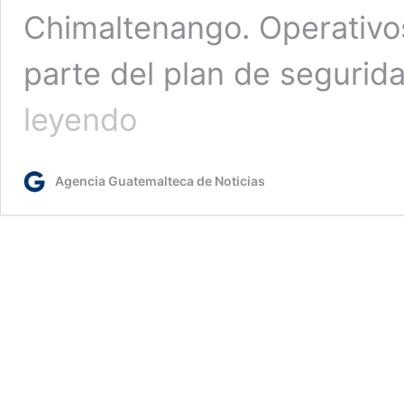
Chimaltenango. Operativo
parte del plan de segurid
Localizan
leyendo
armas
durante
allanamiento
Agencia Guatemalteca de Noticias
en
Chimaltenango