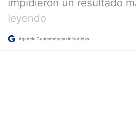
impidieron un resultado m
La
leyendo
Portugal
de
Cristiano
Agencia Guatemalteca de Noticias
se
hunde
en
Copenhague
en
la
Nations
League