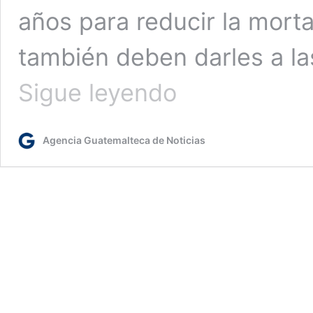
años para reducir la mort
también deben darles a l
La
Sigue leyendo
OPS
recomienda
vacunar
Agencia Guatemalteca de Noticias
a
embarazadas
después
del
primer
trimestre