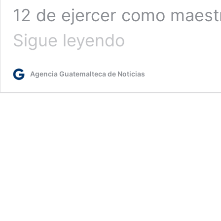
12 de ejercer como maestr
La
Sigue leyendo
maestra
Rut
y
Agencia Guatemalteca de Noticias
el
reto
de
la
enseñanza
en
2021