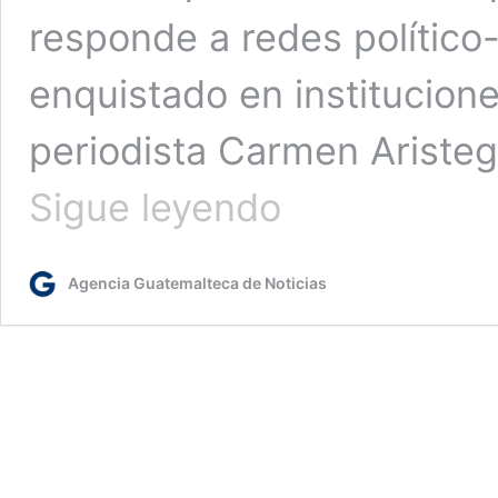
responde a redes político
enquistado en institucione
periodista Carmen Aristeg
“La
Sigue leyendo
fiscal
protege
las
Agencia Guatemalteca de Noticias
redes
político-
criminales
que
impiden
la
lucha
contra
la
corrupción”,