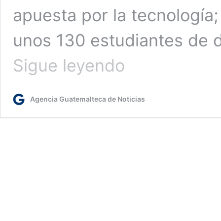
apuesta por la tecnología
unos 130 estudiantes de di
Jóvenes
Sigue leyendo
se
capacitarán
en
Agencia Guatemalteca de Noticias
sistemas
y
servicios
móviles