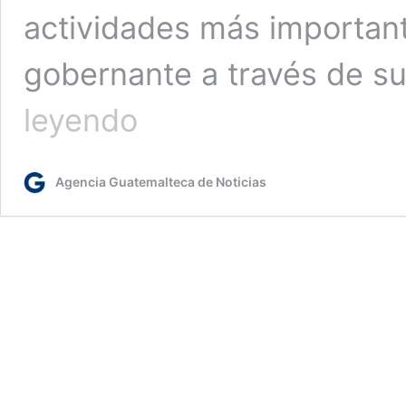
actividades más importante
gobernante a través de su
Jornada
leyendo
presidencial:
Gobierno
apoya
Agencia Guatemalteca de Noticias
al
sector
agrícola
del
país