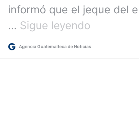
informó que el jeque del e
Jeque
…
Sigue leyendo
del
emirato
de
Agencia Guatemalteca de Noticias
Sharjah
recorre
ciudad
colonial
de
Antigua
Guatemala