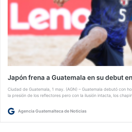
Japón frena a Guatemala en su debut en
Ciudad de Guatemala, 1 may. (AGN) – Guatemala debutó con hono
la presión de los reflectores pero con la ilusión intacta, los ch
Agencia Guatemalteca de Noticias