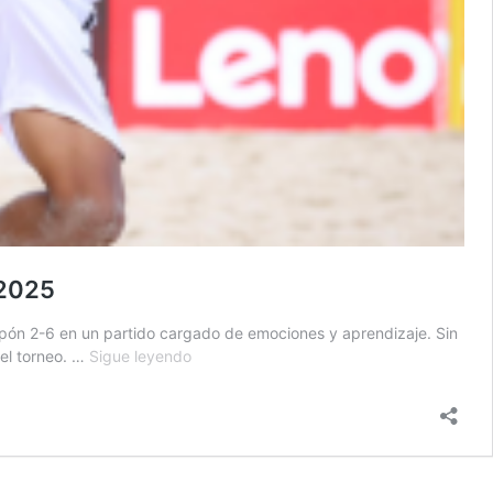
 2025
pón 2-6 en un partido cargado de emociones y aprendizaje. Sin
Japón
del torneo. …
Sigue leyendo
frena
a
Guatemala
en
su