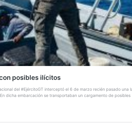
on posibles ilícitos
ional del #EjércitoGT interceptó el 6 de marzo recién pasado una la
En dicha embarcación se transportaban un cargamento de posibles sus