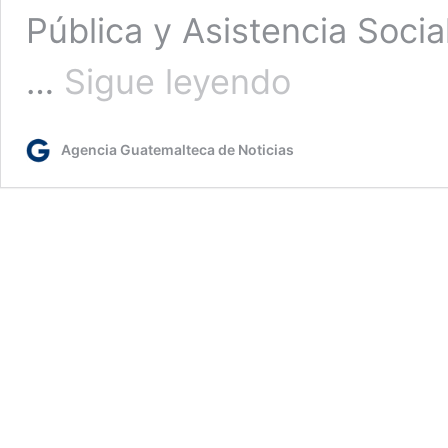
Pública y Asistencia Social
Institución
…
Sigue leyendo
cristiana
entrega
más
Agencia Guatemalteca de Noticias
de
un
millón
de
jeringas
para
vacunar
contra
COVID-
19