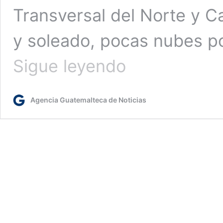
Transversal del Norte y C
y soleado, pocas nubes p
Insivumeh
Sigue leyendo
pronostica
lluvias
por
Agencia Guatemalteca de Noticias
la
tarde
o
noche