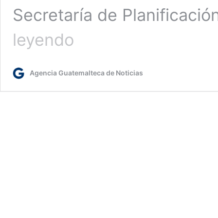
Secretaría de Planificaci
Inauguran
leyendo
II
Feria
Virtual
Agencia Guatemalteca de Noticias
de
Becas
de
Segeplan