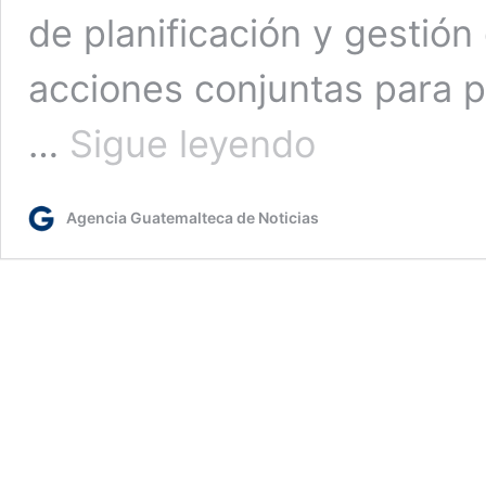
de planificación y gestión 
acciones conjuntas para p
Impulsan
…
Sigue leyendo
acciones
para
el
Agencia Guatemalteca de Noticias
desarrollo
de
las
comunidades
del
país