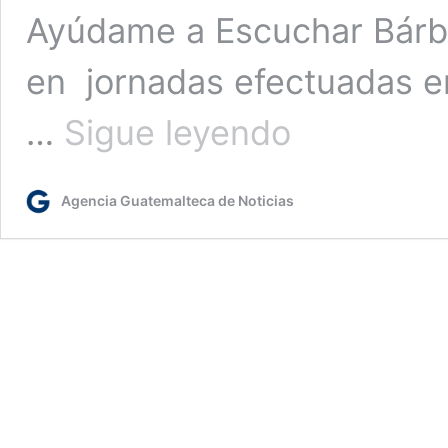
Ayúdame a Escuchar Bárbar
en jornadas efectuadas en
Implantes
…
Sigue leyendo
cocleares
transformaron
la
Agencia Guatemalteca de Noticias
vida
de
51
guatemaltecos
este
año