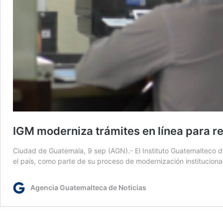
IGM moderniza trámites en línea para r
Ciudad de Guatemala, 9 sep (AGN).- El Instituto Guatemalteco de
el país, como parte de su proceso de modernización instituciona
Agencia Guatemalteca de Noticias