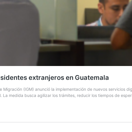
esidentes extranjeros en Guatemala
 Migración (IGM) anunció la implementación de nuevos servicios digit
l. La medida busca agilizar los trámites, reducir los tiempos de esp