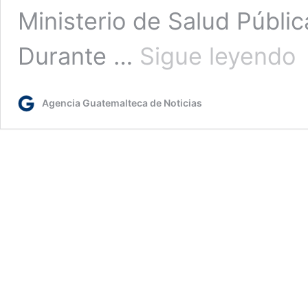
Ministerio de Salud Públic
Ho
Durante …
Sigue leyendo
Sa
Ju
de
Agencia Guatemalteca de Noticias
Di
in
mo
ba
de
le
ma