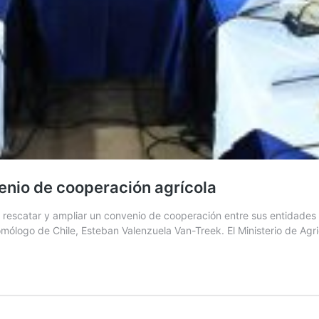
enio de cooperación agrícola
escatar y ampliar un convenio de cooperación entre sus entidades de
 homólogo de Chile, Esteban Valenzuela Van-Treek. El Ministerio de A