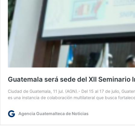
Guatemala será sede del XII Seminario I
Ciudad de Guatemala, 11 jul. (AGN).- Del 15 al 17 de julio, Guat
es una instancia de colaboración multilateral que busca fortalece
Agencia Guatemalteca de Noticias