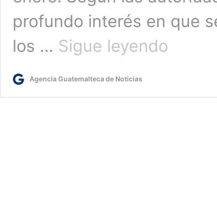
profundo interés en que s
Guatemala
los …
Sigue leyendo
reitera
compromiso
e
Agencia Guatemalteca de Noticias
interés
en
esclarecimiento
del
caso
Tamaulipas