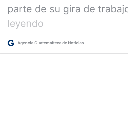
parte de su gira de traba
Guatemala
leyendo
registra
mil
450
Agencia Guatemalteca de Noticias
millones
de
dólares
en
inversión
extranjera
directa