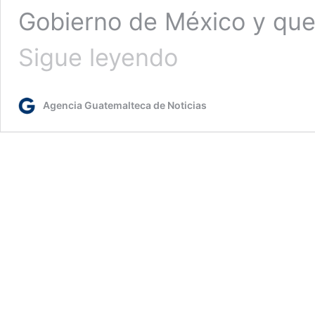
Gobierno de México y que 
Guatemala
Sigue leyendo
recibe
segundo
lote
Agencia Guatemalteca de Noticias
150
mil
dosis
de
vacuna
donadas
por
México