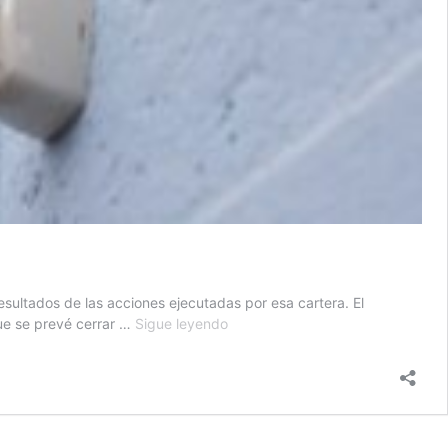
esultados de las acciones ejecutadas por esa cartera. El
Guatemala
que se prevé cerrar …
Sigue leyendo
prevé
llegar
al
90
%