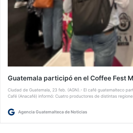
Guatemala participó en el Coffee Fest 
Ciudad de Guatemala, 23 feb. (AGN).- El café guatemalteco partic
Café (Anacafé) informó: Cuatro productores de distintas region
Agencia Guatemalteca de Noticias