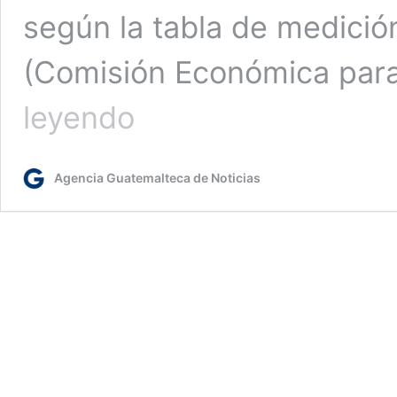
según la tabla de medició
(Comisión Económica para
Guatemala
leyendo
líder
en
la
Agencia Guatemalteca de Noticias
región
en
atención
a
la
población
por
el
Bono
Familia