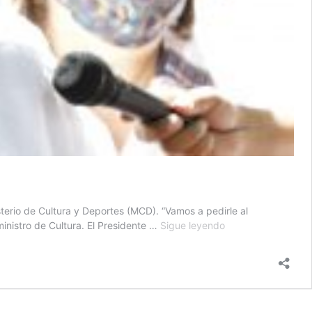
sterio de Cultura y Deportes (MCD). “Vamos a pedirle al
Guatemala
ministro de Cultura. El Presidente …
Sigue leyendo
impulsará
ley
de
rescate
al