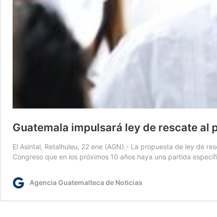
Guatemala impulsará ley de rescate al 
El Asintal, Retalhuleu, 22 ene (AGN).- La propuesta de ley de re
Congreso que en los próximos 10 años haya una partida específica
Agencia Guatemalteca de Noticias