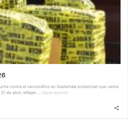
26
lucha contra el narcotráfico en Guatemala evidencian que varios
Guatemala
21 de abril, reflejan …
Sigue leyendo
duplica
resultados
contra
el
narcotráfico