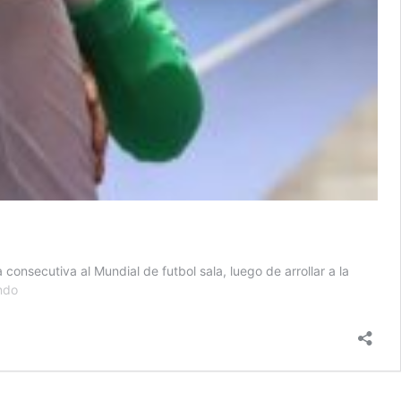
onsecutiva al Mundial de futbol sala, luego de arrollar a la
Guatemala
ndo
clasifica
al
Mundial
de
Futbol