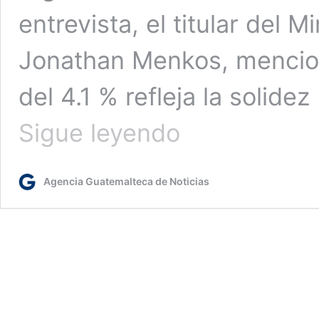
entrevista, el titular del 
Jonathan Menkos, mencion
del 4.1 % refleja la solid
Guatemala
Sigue leyendo
cierra
el
2025
Agencia Guatemalteca de Noticias
con
un
crecimiento
económico
del
4.1
%
y
una
recaudación