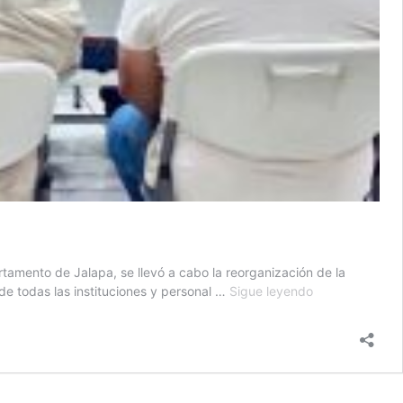
rtamento de Jalapa, se llevó a cabo la reorganización de la
Fortalecen
de todas las instituciones y personal …
Sigue leyendo
capacidad
de
respuesta
ante
situaciones