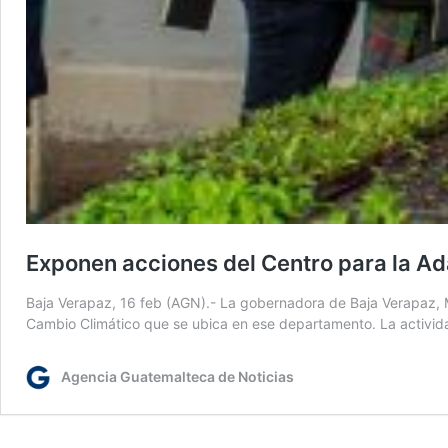
Exponen acciones del Centro para la Ad
Baja Verapaz, 16 feb (AGN).- La gobernadora de Baja Verapaz, Ma
Cambio Climático que se ubica en ese departamento. La activid
Agencia Guatemalteca de Noticias