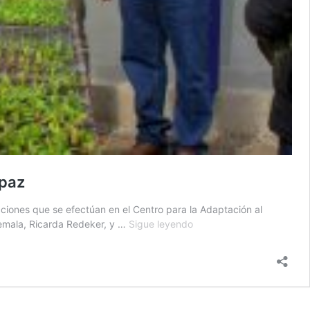
apaz
ciones que se efectúan en el Centro para la Adaptación al
Exponen
temala, Ricarda Redeker, y …
Sigue leyendo
acciones
del
Centro
para
la