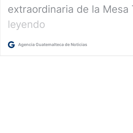
extraordinaria de la Mesa
Esquipulas
leyendo
será
sede
de
Agencia Guatemalteca de Noticias
la
segunda
ExpoCAP
2025