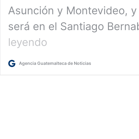
Asunción y Montevideo, y l
será en el Santiago Bern
España,
leyendo
Portugal
y
Marruecos
Agencia Guatemalteca de Noticias
unen
continentes
con
Argentina,
Uruguay
y
Paraguay
en
un
Mundial
histórico