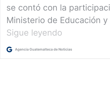
se contó con la participac
Ministerio de Educación y
Entregan
Sigue leyendo
nuevas
instalaciones
del
Agencia Guatemalteca de Noticias
Instituto
Básico
de
Chahal,
Alta
Verapaz