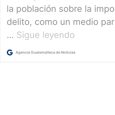
la población sobre la impo
delito, como un medio para
Entidades
…
Sigue leyendo
gubernamentales
y
municipales
Agencia Guatemalteca de Noticias
se
unen
para
lazar
campaña
de
prevención
Yo
Me
Sumo
en
Zacapa